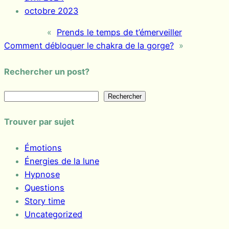
octobre 2023
«
Prends le temps de t’émerveiller
Comment débloquer le chakra de la gorge?
»
Rechercher un post?
R
Rechercher
e
Trouver par sujet
c
h
Émotions
e
Énergies de la lune
r
Hypnose
c
Questions
h
Story time
e
Uncategorized
r