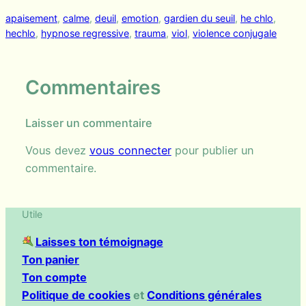
apaisement
, 
calme
, 
deuil
, 
emotion
, 
gardien du seuil
, 
he chlo
, 
hechlo
, 
hypnose regressive
, 
trauma
, 
viol
, 
violence conjugale
Commentaires
Laisser un commentaire
Vous devez
vous connecter
pour publier un
commentaire.
Utile
Laisses ton témoignage
Ton panier
Ton compte
Politique de cookies
et
Conditions générales