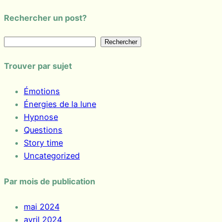
Rechercher un post?
R
Rechercher
e
Trouver par sujet
c
h
Émotions
e
Énergies de la lune
r
Hypnose
c
Questions
h
Story time
e
Uncategorized
r
Par mois de publication
mai 2024
avril 2024