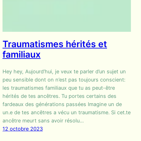
Traumatismes hérités et
familiaux
Hey hey, Aujourd’hui, je veux te parler d’un sujet un
peu sensible dont on n’est pas toujours conscient:
les traumatismes familiaux que tu as peut-être
hérités de tes ancêtres. Tu portes certains des
fardeaux des générations passées Imagine un de
un.e de tes ancêtres a vécu un traumatisme. Si cet.te
ancêtre meurt sans avoir résolu…
12 octobre 2023