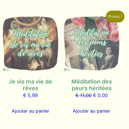
Promo !
Je vis ma vie de
Méditation des
rêves
peurs héritées
Le
Le
€
5,99
€
11,00
€
0,00
prix
prix
initial
actuel
Ajouter au panier
Ajouter au panier
était :
est :
€ 11,00.
€ 0,00.