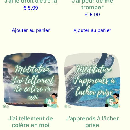
J’ai le droit d’être là
J’ai peur de me
tromper
€
5,99
€
5,99
Ajouter au panier
Ajouter au panier
J’ai tellement de
J’apprends à lâcher
colère en moi
prise