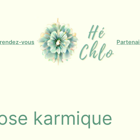
 rendez-vous
Partenai
ose karmique