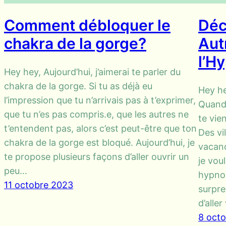
Comment débloquer le
Déc
chakra de la gorge?
Aut
l’H
Hey hey, Aujourd’hui, j’aimerai te parler du
chakra de la gorge. Si tu as déjà eu
Hey he
l’impression que tu n’arrivais pas à t’exprimer,
Quand 
que tu n’es pas compris.e, que les autres ne
te vie
t’entendent pas, alors c’est peut-être que ton
Des vi
chakra de la gorge est bloqué. Aujourd’hui, je
vacanc
te propose plusieurs façons d’aller ouvrir un
je vou
peu…
hypnos
11 octobre 2023
surpre
d’aller
8 oct