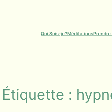
Aller
au
contenu
Qui Suis-je?
Méditations
Prendre
Étiquette :
hypn