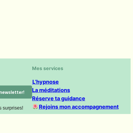
Mes services
L’hypnose
La méditations
Réserve ta guidance
Rejoins mon accompagnement
s surprises!