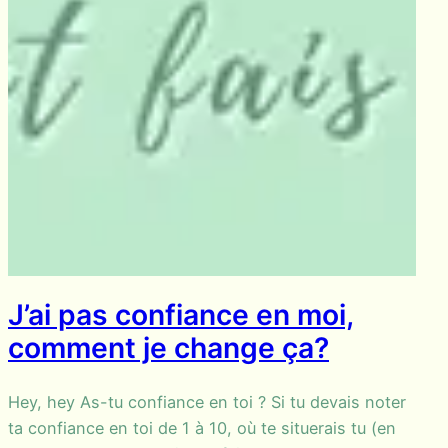
J’ai pas confiance en moi,
comment je change ça?
Hey, hey As-tu confiance en toi ? Si tu devais noter
ta confiance en toi de 1 à 10, où te situerais tu (en