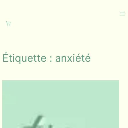
Aller
au
contenu
Étiquette :
anxiété